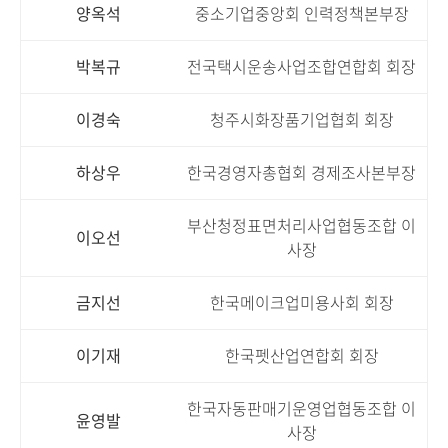
양옥석
중소기업중앙회 인력정책본부장
박복규
전국택시운송사업조합연합회 회장
이경숙
청주시화장품기업협회 회장
하상우
한국경영자총협회 경제조사본부장
부산청정표면처리사업협동조합 이
이오선
사장
금지선
한국메이크업미용사회 회장
이기재
한국펫산업연합회 회장
한국자동판매기운영업협동조합 이
윤영발
사장