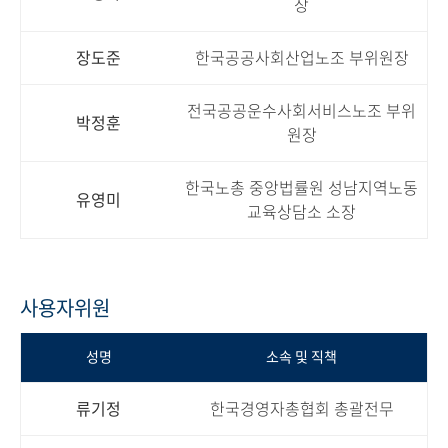
장
장도준
한국공공사회산업노조 부위원장
전국공공운수사회서비스노조 부위
박정훈
원장
한국노총 중앙법률원 성남지역노동
유영미
교육상담소 소장
사용자위원
성명
소속 및 직책
류기정
한국경영자총협회 총괄전무