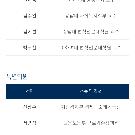
김수완
강남대 사회복지학부 교수
김기선
충남대 법학전문대학원 교수
박귀천
이화여대 법학전문대학원 교수
특별위원
성명
소속 및 직책
신상훈
재정경제부 경제구조개혁국장
서명석
고용노동부 근로기준정책관