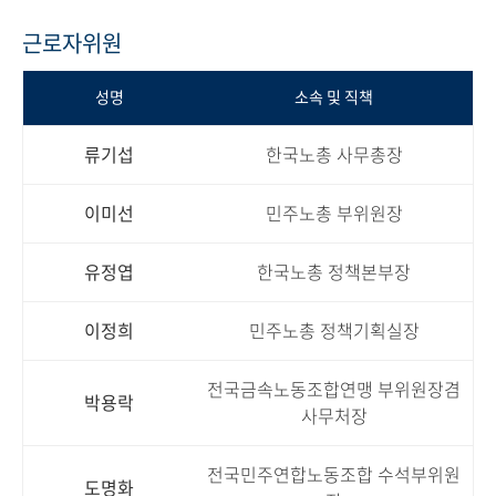
근로자위원
성명
소속 및 직책
류기섭
한국노총 사무총장
이미선
민주노총 부위원장
유정엽
한국노총 정책본부장
이정희
민주노총 정책기획실장
전국금속노동조합연맹 부위원장겸
박용락
사무처장
전국민주연합노동조합 수석부위원
도명화