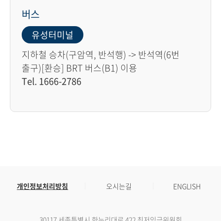
버스
유성터미널
지하철 승차(구암역, 반석행) -> 반석역(6번
출구)[환승] BRT 버스(B1) 이용
Tel. 1666-2786
개인정보처리방침
오시는길
ENGLISH
30117 세종특별시 한누리대로 422 최저임금위원회