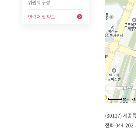
위원회 구성
연락처 및 약도
50m
(30117) 세
전화
044-202-