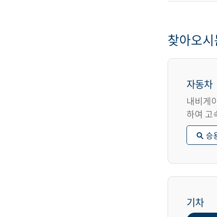
찾아오시
자동차
내비게이
하여 고
승
기차