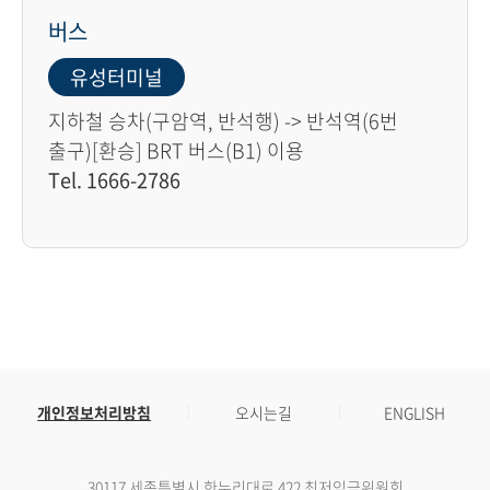
버스
유성터미널
지하철 승차(구암역, 반석행) -> 반석역(6번
출구)[환승] BRT 버스(B1) 이용
Tel. 1666-2786
개인정보처리방침
오시는길
ENGLISH
30117 세종특별시 한누리대로 422 최저임금위원회