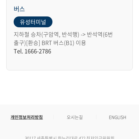
버스
유성터미널
지하철 승차(구암역, 반석행) -> 반석역(6번
출구)[환승] BRT 버스(B1) 이용
Tel. 1666-2786
개인정보처리방침
오시는길
ENGLISH
30117 세종특별시 한누리대로 422 최저임금위원회