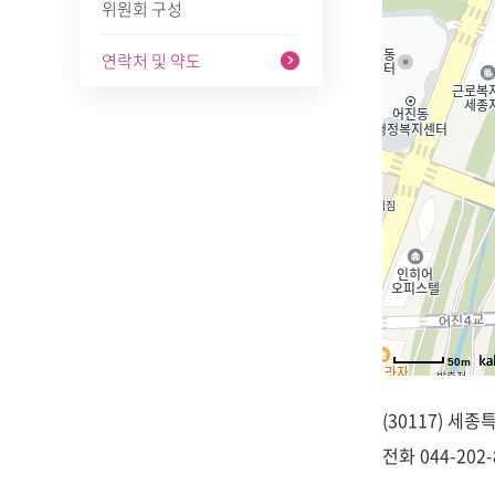
위원회 구성
연락처 및 약도
50m
(30117) 세
전화
044-202-