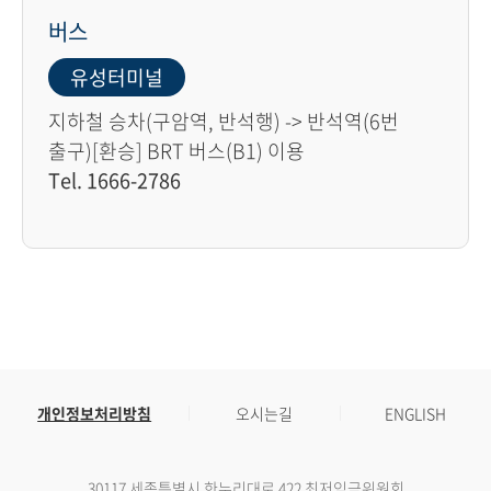
버스
유성터미널
지하철 승차(구암역, 반석행) -> 반석역(6번
출구)[환승] BRT 버스(B1) 이용
Tel. 1666-2786
개인정보처리방침
오시는길
ENGLISH
30117 세종특별시 한누리대로 422 최저임금위원회