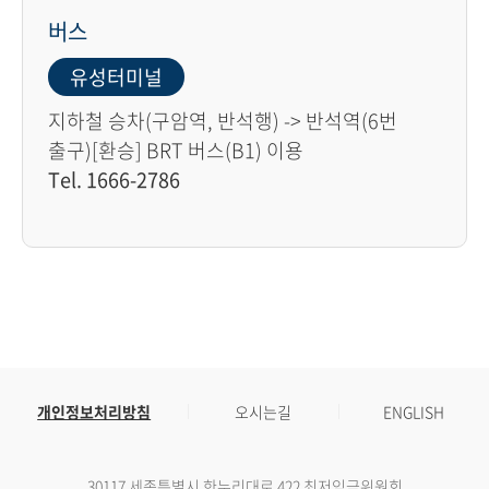
버스
유성터미널
지하철 승차(구암역, 반석행) -> 반석역(6번
출구)[환승] BRT 버스(B1) 이용
Tel. 1666-2786
개인정보처리방침
오시는길
ENGLISH
30117 세종특별시 한누리대로 422 최저임금위원회