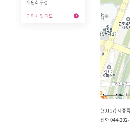
위원회 구성
연락처 및 약도
50m
(30117) 세
전화
044-202-