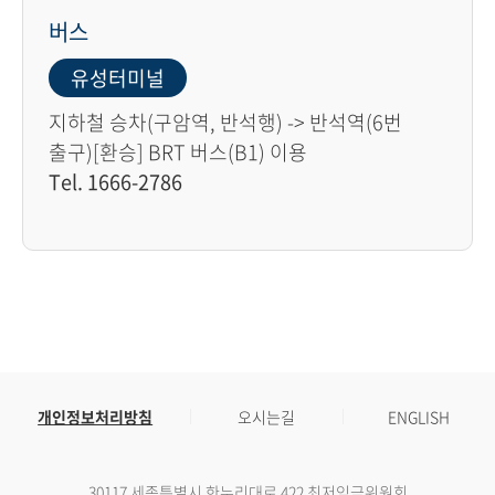
버스
유성터미널
지하철 승차(구암역, 반석행) -> 반석역(6번
출구)[환승] BRT 버스(B1) 이용
Tel. 1666-2786
개인정보처리방침
오시는길
ENGLISH
30117 세종특별시 한누리대로 422 최저임금위원회