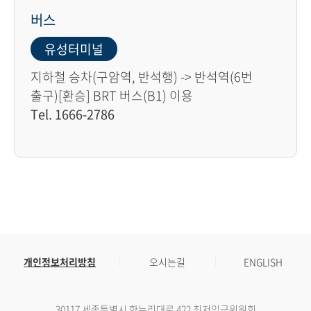
버스
유성터미널
지하철 승차(구암역, 반석행) -> 반석역(6번
출구)[환승] BRT 버스(B1) 이용
Tel. 1666-2786
개인정보처리방침
오시는길
ENGLISH
30117 세종특별시 한누리대로 422 최저임금위원회