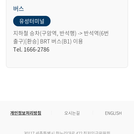
버스
유성터미널
지하철 승차(구암역, 반석행) -> 반석역(6번
출구)[환승] BRT 버스(B1) 이용
Tel. 1666-2786
개인정보처리방침
오시는길
ENGLISH
30117 세종특별시 한누리대로 422 최저임금위원회