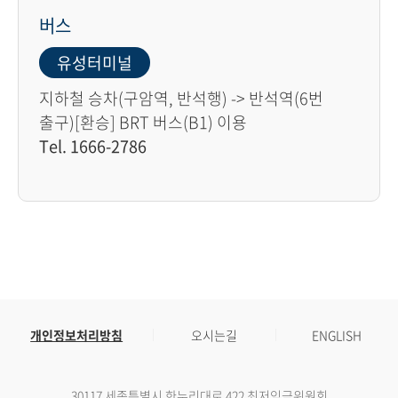
버스
유성터미널
지하철 승차(구암역, 반석행) -> 반석역(6번
출구)[환승] BRT 버스(B1) 이용
Tel. 1666-2786
개인정보처리방침
오시는길
ENGLISH
30117 세종특별시 한누리대로 422 최저임금위원회