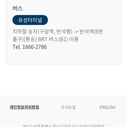
버스
유성터미널
지하철 승차(구암역, 반석행) -> 반석역(6번
출구)[환승] BRT 버스(B1) 이용
Tel. 1666-2786
개인정보처리방침
오시는길
ENGLISH
30117 세종특별시 한누리대로 422 최저임금위원회