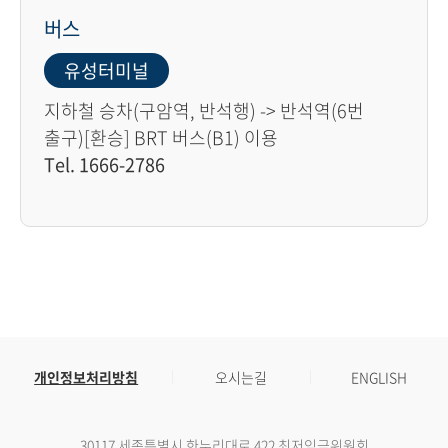
버스
유성터미널
지하철 승차(구암역, 반석행) -> 반석역(6번
출구)[환승] BRT 버스(B1) 이용
Tel. 1666-2786
개인정보처리방침
오시는길
ENGLISH
30117 세종특별시 한누리대로 422 최저임금위원회