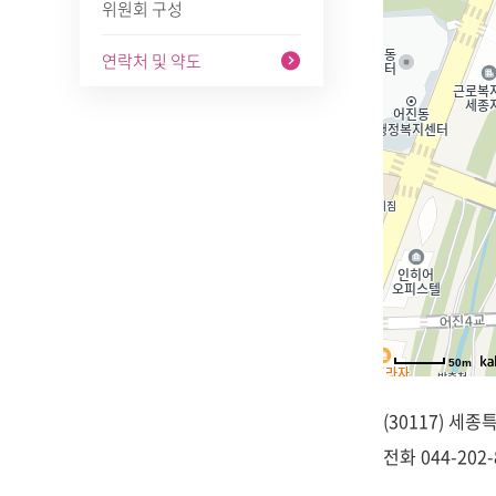
위원회 구성
연락처 및 약도
50m
(30117) 세
전화
044-202-