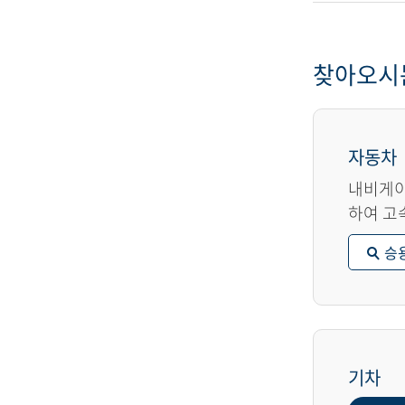
찾아오시
자동차
내비게이
하여 고
승
기차