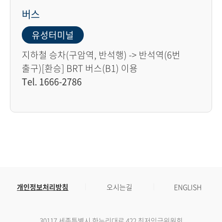
버스
유성터미널
지하철 승차(구암역, 반석행) -> 반석역(6번
출구)[환승] BRT 버스(B1) 이용
Tel. 1666-2786
개인정보처리방침
오시는길
ENGLISH
30117 세종특별시 한누리대로 422 최저임금위원회