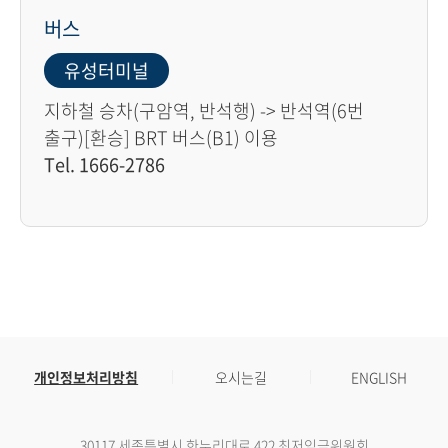
버스
유성터미널
지하철 승차(구암역, 반석행) -> 반석역(6번
출구)[환승] BRT 버스(B1) 이용
Tel. 1666-2786
개인정보처리방침
오시는길
ENGLISH
30117 세종특별시 한누리대로 422 최저임금위원회