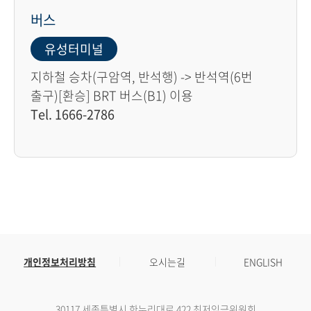
버스
유성터미널
지하철 승차(구암역, 반석행) -> 반석역(6번
출구)[환승] BRT 버스(B1) 이용
Tel. 1666-2786
개인정보처리방침
오시는길
ENGLISH
30117 세종특별시 한누리대로 422 최저임금위원회