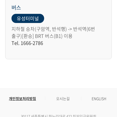
버스
유성터미널
지하철 승차(구암역, 반석행) -> 반석역(6번
출구)[환승] BRT 버스(B1) 이용
Tel. 1666-2786
개인정보처리방침
오시는길
ENGLISH
30117 세종특별시 한누리대로 422 최저임금위원회