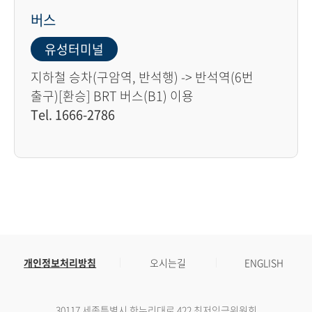
버스
유성터미널
지하철 승차(구암역, 반석행) -> 반석역(6번
출구)[환승] BRT 버스(B1) 이용
Tel. 1666-2786
개인정보처리방침
오시는길
ENGLISH
30117 세종특별시 한누리대로 422 최저임금위원회