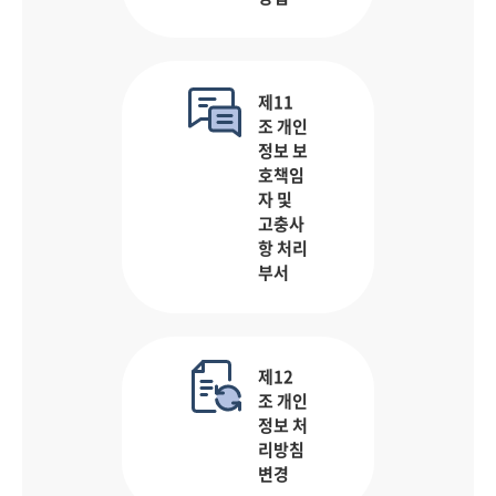
제11
조 개인
정보 보
호책임
자 및
고충사
항 처리
부서
제12
조 개인
정보 처
리방침
변경