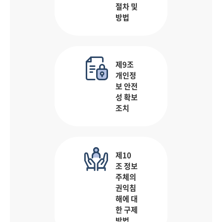
절차 및
방법
제9조
개인정
보 안전
성 확보
조치
제10
조 정보
주체의
권익침
해에 대
한 구제
방법