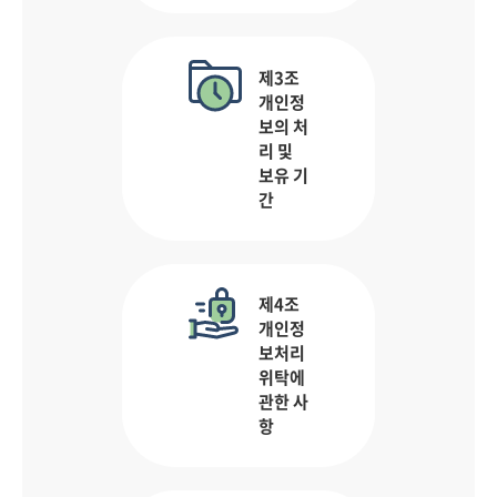
제3조
개인정
보의 처
리 및
보유 기
간
제4조
개인정
보처리
위탁에
관한 사
항