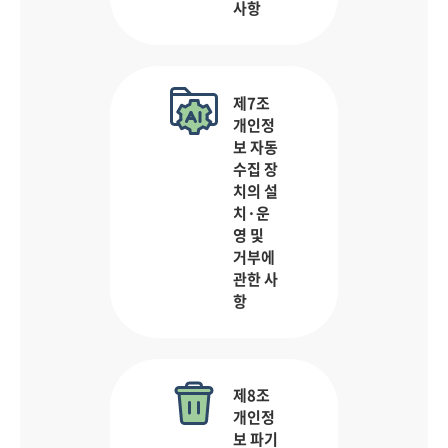
사항
제7조
개인정
보 자동
수집 장
치의 설
치·운
영 및
거부에
관한 사
항
제8조
개인정
보 파기