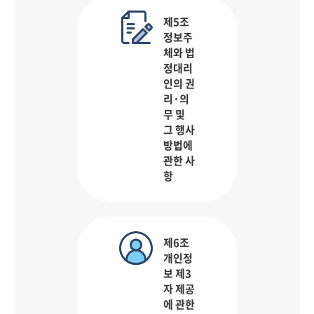
제5조
정보주
체와 법
정대리
인의 권
리·의
무 및
그 행사
방법에
관한 사
항
제6조
개인정
보 제3
자 제공
에 관한