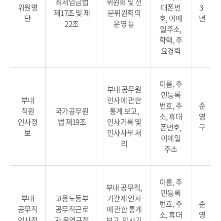
최저임금법
위원회 및 전
위원명
대폰번
3
제17조 및 제
문위원회의
단
호, 이메
년
22조
운영 등
일주소,
학력, 주
요경력
이름, 주
부내 공무원
민등록
부내
인사에 관한
번호, 주
준
직원
국가공무원
통계 보고,
소, 휴대
영
인사정
법 제19조
인사기록 및
폰번호,
구
보
인사사무 처
이메일
리
주소
이름, 주
부내 공무직,
민등록
부내
고용노동부
기간제 인사
번호, 주
준
공무직
공무직근로
에 관한 통계
소, 휴대
영
인사정
자 운영규정
보고, 인사기