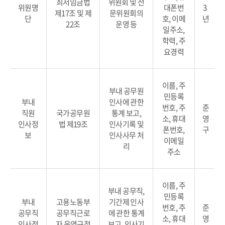
최저임금법
위원회 및 전
위원명
대폰번
3
제17조 및 제
문위원회의
단
호, 이메
년
22조
운영 등
일주소,
학력, 주
요경력
이름, 주
부내 공무원
민등록
부내
인사에 관한
번호, 주
준
직원
국가공무원
통계 보고,
소, 휴대
영
인사정
법 제19조
인사기록 및
폰번호,
구
보
인사사무 처
이메일
리
주소
이름, 주
부내 공무직,
민등록
부내
고용노동부
기간제 인사
번호, 주
준
공무직
공무직근로
에 관한 통계
소, 휴대
영
인사정
자 운영규정
보고, 인사기