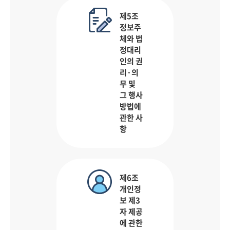
제5조
정보주
체와 법
정대리
인의 권
리·의
무 및
그 행사
방법에
관한 사
항
제6조
개인정
보 제3
자 제공
에 관한