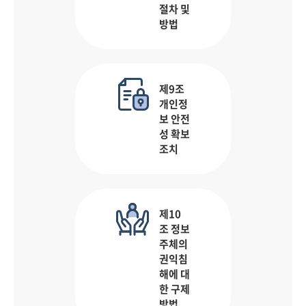
절차 및
방법
제9조
개인정
보 안전
성 확보
조치
제10
조 정보
주체의
권익침
해에 대
한 구제
방법