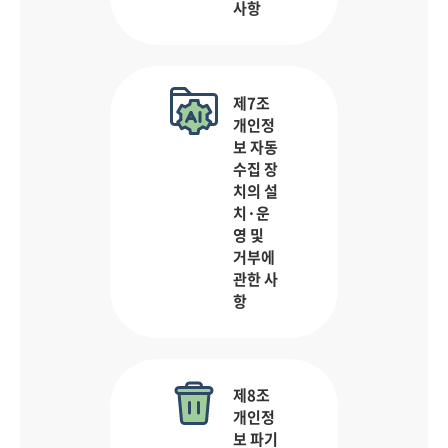
사항
제7조
개인정
보 자동
수집 장
치의 설
치·운
영 및
거부에
관한 사
항
제8조
개인정
보 파기