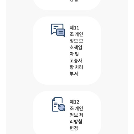
제11
조 개인
정보 보
호책임
자 및
고충사
항 처리
부서
제12
조 개인
정보 처
리방침
변경