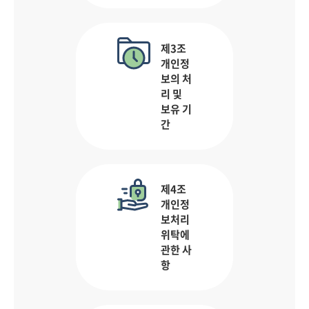
제3조
개인정
보의 처
리 및
보유 기
간
제4조
개인정
보처리
위탁에
관한 사
항