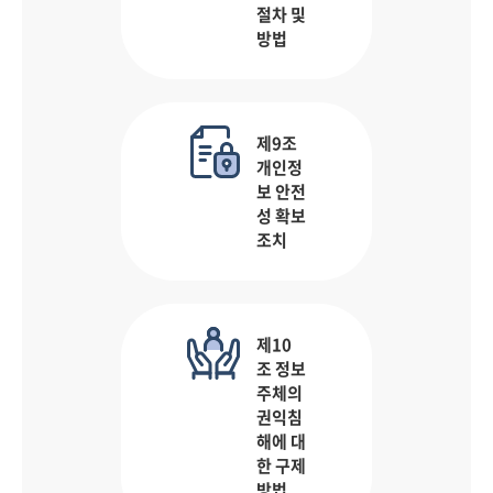
절차 및
방법
제9조
개인정
보 안전
성 확보
조치
제10
조 정보
주체의
권익침
해에 대
한 구제
방법