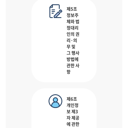
제5조
정보주
체와 법
정대리
인의 권
리·의
무 및
그 행사
방법에
관한 사
항
제6조
개인정
보 제3
자 제공
에 관한