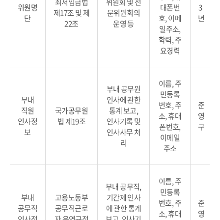
최저임금법
위원회 및 전
위원명
대폰번
3
제17조 및 제
문위원회의
단
호, 이메
년
22조
운영 등
일주소,
학력, 주
요경력
이름, 주
부내 공무원
민등록
부내
인사에 관한
번호, 주
준
직원
국가공무원
통계 보고,
소, 휴대
영
인사정
법 제19조
인사기록 및
폰번호,
구
보
인사사무 처
이메일
리
주소
이름, 주
부내 공무직,
민등록
부내
고용노동부
기간제 인사
번호, 주
준
공무직
공무직근로
에 관한 통계
소, 휴대
영
인사정
자 운영규정
보고, 인사기