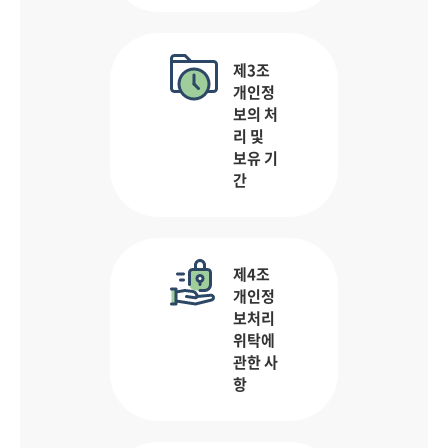
제3조
개인정
보의 처
리 및
보유 기
간
제4조
개인정
보처리
위탁에
관한 사
항