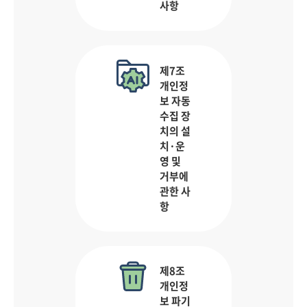
사항
제7조
개인정
보 자동
수집 장
치의 설
치·운
영 및
거부에
관한 사
항
제8조
개인정
보 파기