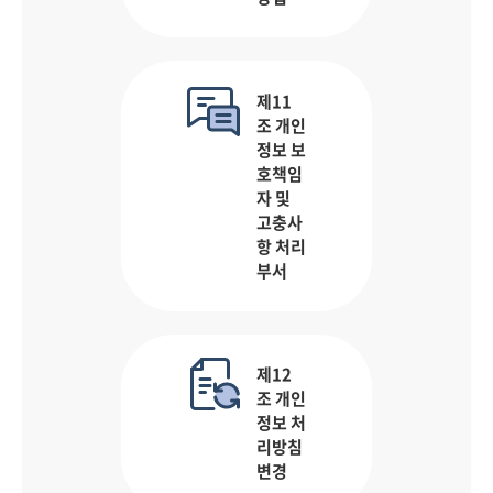
제11
조 개인
정보 보
호책임
자 및
고충사
항 처리
부서
제12
조 개인
정보 처
리방침
변경