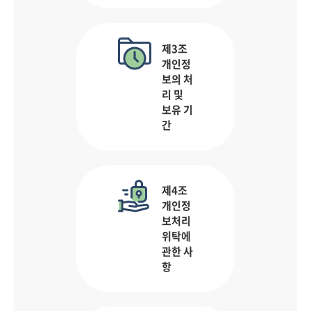
제3조
개인정
보의 처
리 및
보유 기
간
제4조
개인정
보처리
위탁에
관한 사
항