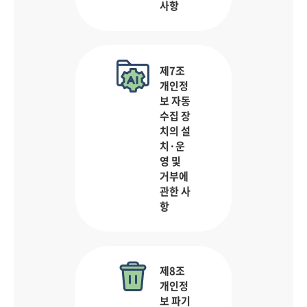
사항
제7조
개인정
보 자동
수집 장
치의 설
치·운
영 및
거부에
관한 사
항
제8조
개인정
보 파기