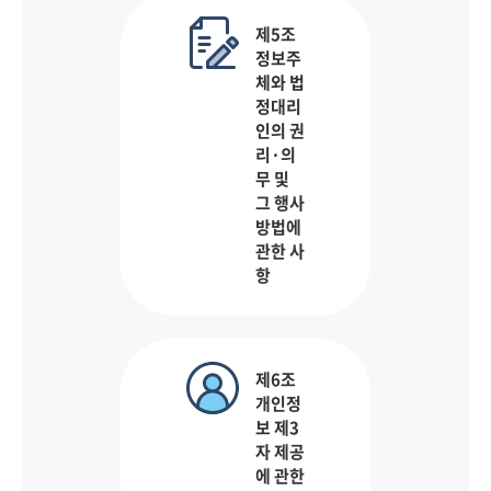
제5조
정보주
체와 법
정대리
인의 권
리·의
무 및
그 행사
방법에
관한 사
항
제6조
개인정
보 제3
자 제공
에 관한