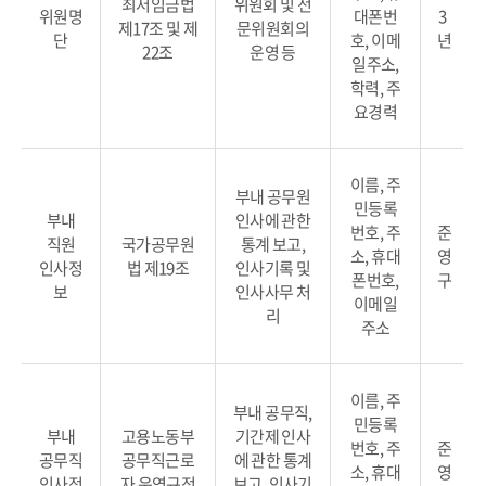
최저임금법
위원회 및 전
위원명
대폰번
3
제17조 및 제
문위원회의
단
호, 이메
년
22조
운영 등
일주소,
학력, 주
요경력
이름, 주
부내 공무원
민등록
부내
인사에 관한
번호, 주
준
직원
국가공무원
통계 보고,
소, 휴대
영
인사정
법 제19조
인사기록 및
폰번호,
구
보
인사사무 처
이메일
리
주소
이름, 주
부내 공무직,
민등록
부내
고용노동부
기간제 인사
번호, 주
준
공무직
공무직근로
에 관한 통계
소, 휴대
영
인사정
자 운영규정
보고, 인사기