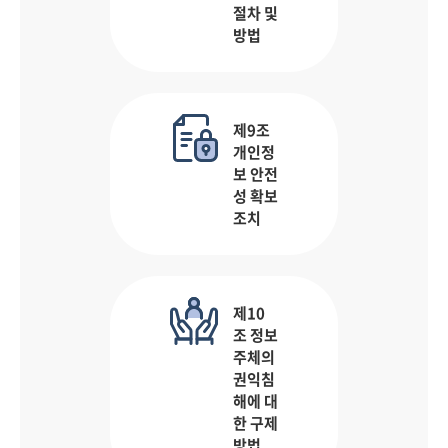
절차 및
방법
제9조
개인정
보 안전
성 확보
조치
제10
조 정보
주체의
권익침
해에 대
한 구제
방법