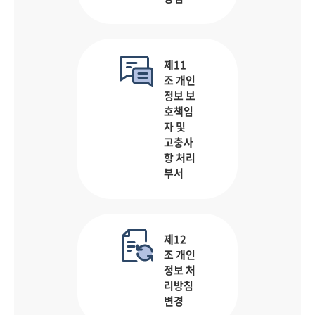
제11
조 개인
정보 보
호책임
자 및
고충사
항 처리
부서
제12
조 개인
정보 처
리방침
변경