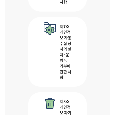
사항
제7조
개인정
보 자동
수집 장
치의 설
치·운
영 및
거부에
관한 사
항
제8조
개인정
보 파기