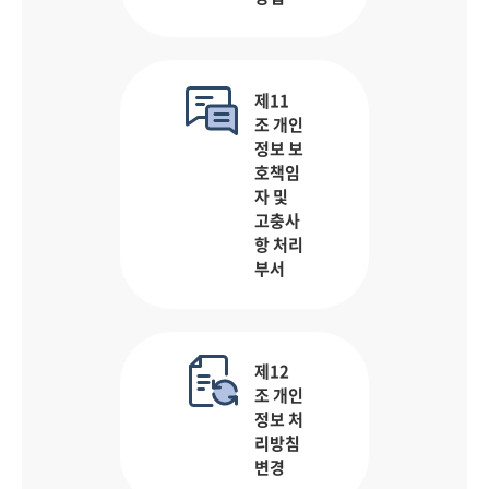
제11
조 개인
정보 보
호책임
자 및
고충사
항 처리
부서
제12
조 개인
정보 처
리방침
변경