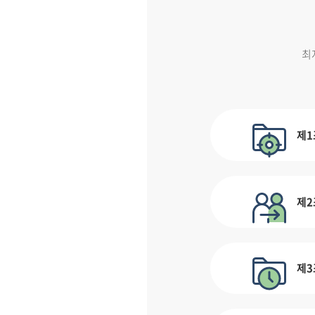
최
제1
제2
제3