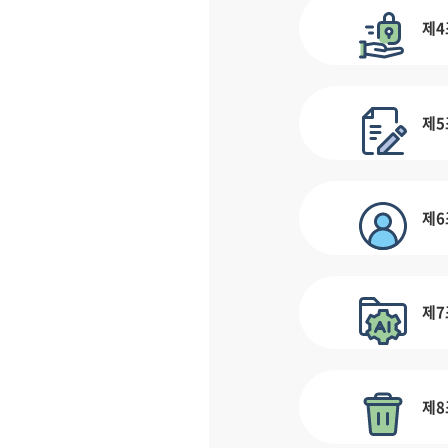
제4
제5
제6
제7
제8