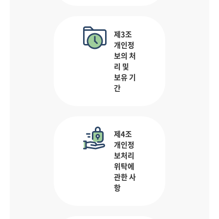
제3조
개인정
보의 처
리 및
보유 기
간
제4조
개인정
보처리
위탁에
관한 사
항