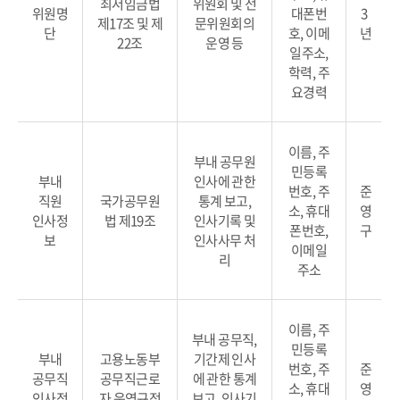
최저임금법
위원회 및 전
위원명
대폰번
3
제17조 및 제
문위원회의
단
호, 이메
년
22조
운영 등
일주소,
학력, 주
요경력
이름, 주
부내 공무원
민등록
부내
인사에 관한
번호, 주
준
직원
국가공무원
통계 보고,
소, 휴대
영
인사정
법 제19조
인사기록 및
폰번호,
구
보
인사사무 처
이메일
리
주소
이름, 주
부내 공무직,
민등록
부내
고용노동부
기간제 인사
번호, 주
준
공무직
공무직근로
에 관한 통계
소, 휴대
영
인사정
자 운영규정
보고, 인사기