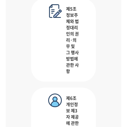
제5조
정보주
체와 법
정대리
인의 권
리·의
무 및
그 행사
방법에
관한 사
항
제6조
개인정
보 제3
자 제공
에 관한