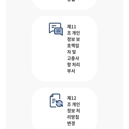
제11
조 개인
정보 보
호책임
자 및
고충사
항 처리
부서
제12
조 개인
정보 처
리방침
변경