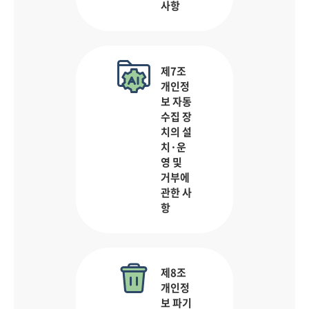
사항
제7조
개인정
보 자동
수집 장
치의 설
치·운
영 및
거부에
관한 사
항
제8조
개인정
보 파기