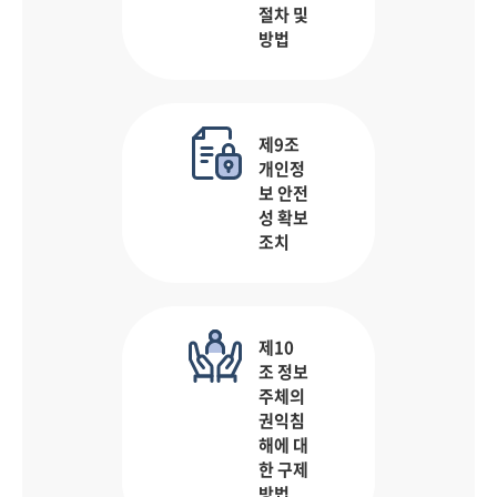
절차 및
방법
제9조
개인정
보 안전
성 확보
조치
제10
조 정보
주체의
권익침
해에 대
한 구제
방법