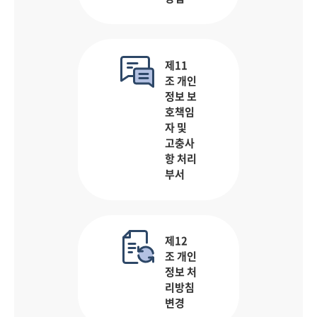
제11
조 개인
정보 보
호책임
자 및
고충사
항 처리
부서
제12
조 개인
정보 처
리방침
변경