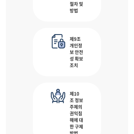
절차 및
방법
제9조
개인정
보 안전
성 확보
조치
제10
조 정보
주체의
권익침
해에 대
한 구제
방법