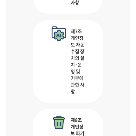
사항
제7조
개인정
보 자동
수집 장
치의 설
치·운
영 및
거부에
관한 사
항
제8조
개인정
보 파기