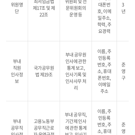
최저임금법
위원회 및 전
위원명
대폰번
3
제17조 및 제
문위원회의
단
호, 이메
년
22조
운영 등
일주소,
학력, 주
요경력
이름, 주
부내 공무원
민등록
부내
인사에 관한
번호, 주
준
직원
국가공무원
통계 보고,
소, 휴대
영
인사정
법 제19조
인사기록 및
폰번호,
구
보
인사사무 처
이메일
리
주소
이름, 주
부내 공무직,
민등록
부내
고용노동부
기간제 인사
번호, 주
준
공무직
공무직근로
에 관한 통계
소, 휴대
영
인사정
자 운영규정
보고, 인사기