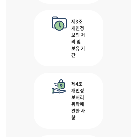
제3조
개인정
보의 처
리 및
보유 기
간
제4조
개인정
보처리
위탁에
관한 사
항