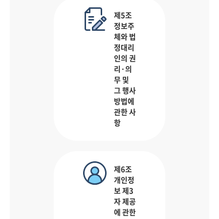
제5조
정보주
체와 법
정대리
인의 권
리·의
무 및
그 행사
방법에
관한 사
항
제6조
개인정
보 제3
자 제공
에 관한