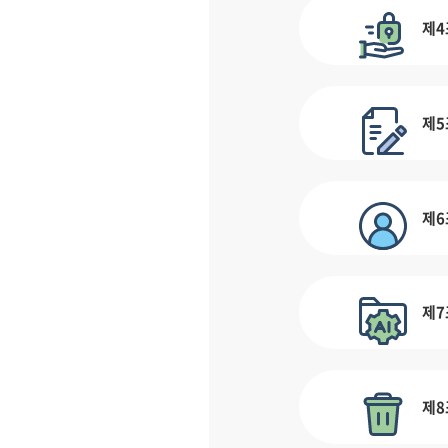
제4
제5
제6
제7
제8