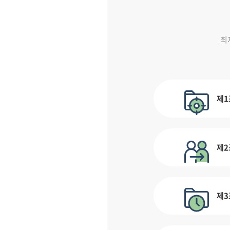
최
제1
제2
제3