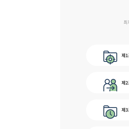
최
제1
제2
제3