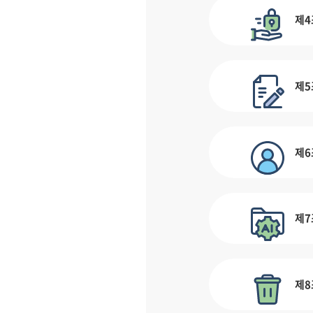
제4
제5
제6
제7
제8