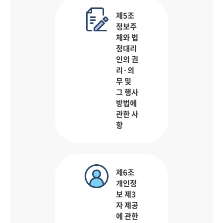
제5조
정보주
체와 법
정대리
인의 권
리·의
무 및
그 행사
방법에
관한 사
항
제6조
개인정
보 제3
자 제공
에 관한