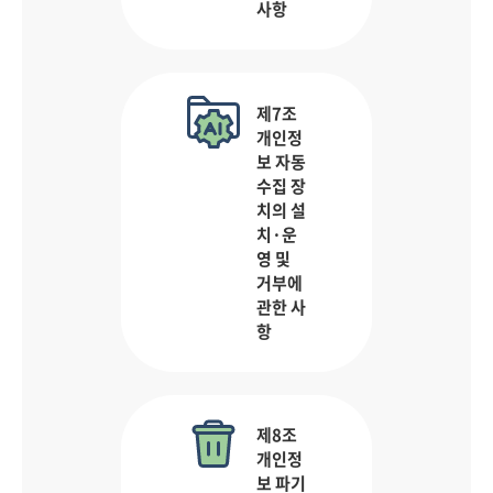
사항
제7조
개인정
보 자동
수집 장
치의 설
치·운
영 및
거부에
관한 사
항
제8조
개인정
보 파기