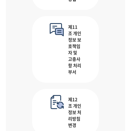
제11
조 개인
정보 보
호책임
자 및
고충사
항 처리
부서
제12
조 개인
정보 처
리방침
변경