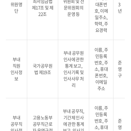
최저임금법
위원회 및 전
위원명
대폰번
3
제17조 및 제
문위원회의
단
호, 이메
년
22조
운영 등
일주소,
학력, 주
요경력
이름, 주
부내 공무원
민등록
부내
인사에 관한
번호, 주
준
직원
국가공무원
통계 보고,
소, 휴대
영
인사정
법 제19조
인사기록 및
폰번호,
구
보
인사사무 처
이메일
리
주소
이름, 주
부내 공무직,
민등록
부내
고용노동부
기간제 인사
번호, 주
준
공무직
공무직근로
에 관한 통계
소, 휴대
영
인사정
자 운영규정
보고, 인사기