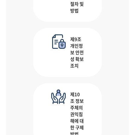
절차 및
방법
제9조
개인정
보 안전
성 확보
조치
제10
조 정보
주체의
권익침
해에 대
한 구제
방법