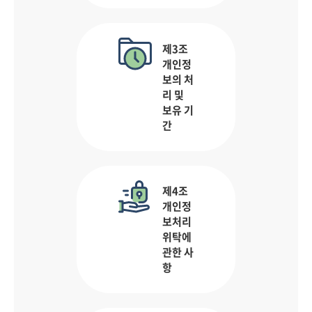
제3조
개인정
보의 처
리 및
보유 기
간
제4조
개인정
보처리
위탁에
관한 사
항