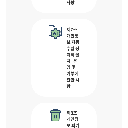
사항
제7조
개인정
보 자동
수집 장
치의 설
치·운
영 및
거부에
관한 사
항
제8조
개인정
보 파기