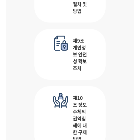
절차 및
방법
제9조
개인정
보 안전
성 확보
조치
제10
조 정보
주체의
권익침
해에 대
한 구제
방법