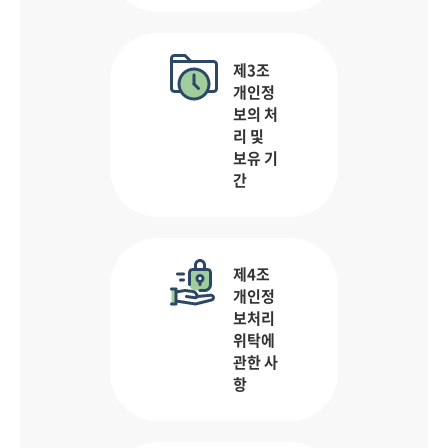
제3조
개인정
보의 처
리 및
보유 기
간
제4조
개인정
보처리
위탁에
관한 사
항