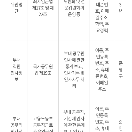
최저임금법
위원회 및 전
위원명
대폰번
3
제17조 및 제
문위원회의
단
호, 이메
년
22조
운영 등
일주소,
학력, 주
요경력
이름, 주
부내 공무원
민등록
부내
인사에 관한
번호, 주
준
직원
국가공무원
통계 보고,
소, 휴대
영
인사정
법 제19조
인사기록 및
폰번호,
구
보
인사사무 처
이메일
리
주소
이름, 주
부내 공무직,
민등록
부내
고용노동부
기간제 인사
번호, 주
준
공무직
공무직근로
에 관한 통계
소, 휴대
영
인사정
자 운영규정
보고, 인사기