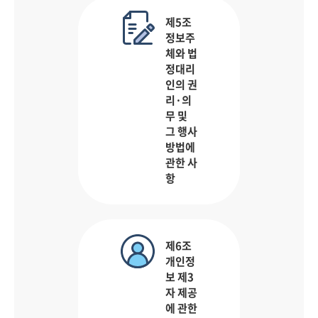
제5조
정보주
체와 법
정대리
인의 권
리·의
무 및
그 행사
방법에
관한 사
항
제6조
개인정
보 제3
자 제공
에 관한