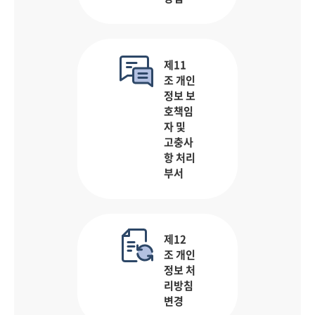
제11
조 개인
정보 보
호책임
자 및
고충사
항 처리
부서
제12
조 개인
정보 처
리방침
변경