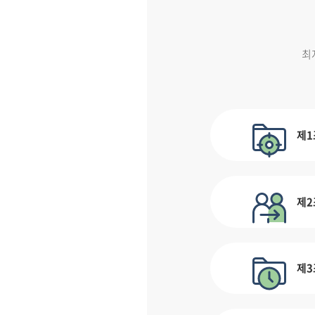
최
제1
제2
제3