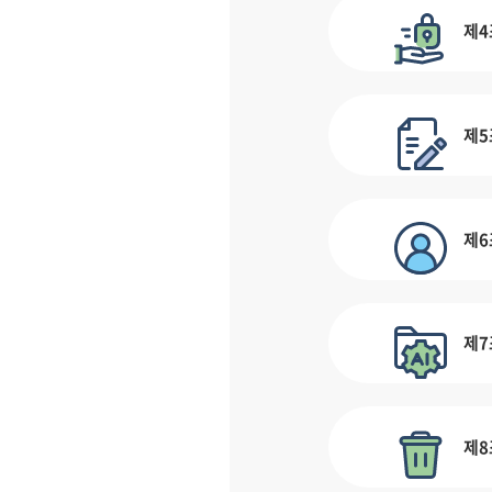
제4
제5
제6
제7
제8