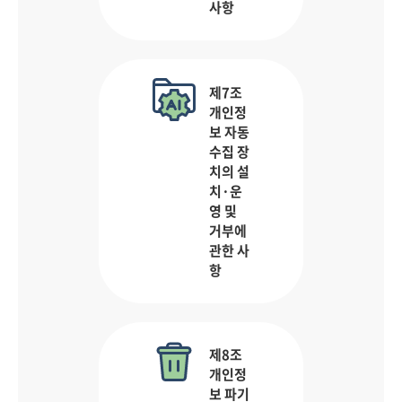
사항
제7조
개인정
보 자동
수집 장
치의 설
치·운
영 및
거부에
관한 사
항
제8조
개인정
보 파기