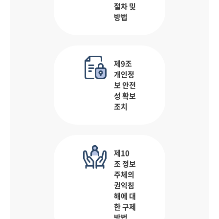
절차 및
방법
제9조
개인정
보 안전
성 확보
조치
제10
조 정보
주체의
권익침
해에 대
한 구제
방법