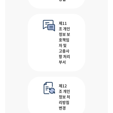
제11
조 개인
정보 보
호책임
자 및
고충사
항 처리
부서
제12
조 개인
정보 처
리방침
변경