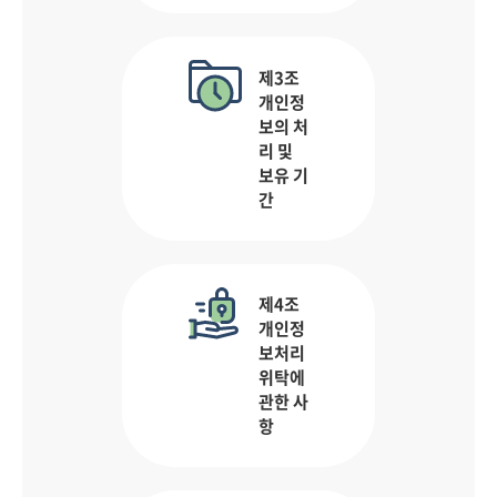
제3조
개인정
보의 처
리 및
보유 기
간
제4조
개인정
보처리
위탁에
관한 사
항