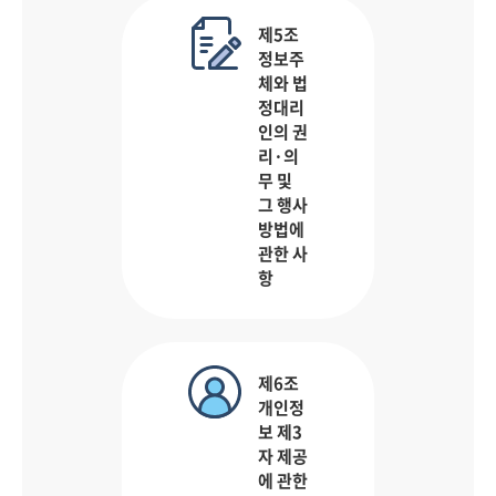
제5조
정보주
체와 법
정대리
인의 권
리·의
무 및
그 행사
방법에
관한 사
항
제6조
개인정
보 제3
자 제공
에 관한