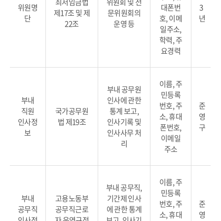
최저임금법
위원회 및 전
위원명
대폰번
3
제17조 및 제
문위원회의
단
호, 이메
년
22조
운영 등
일주소,
학력, 주
요경력
이름, 주
부내 공무원
민등록
부내
인사에 관한
번호, 주
준
직원
국가공무원
통계 보고,
소, 휴대
영
인사정
법 제19조
인사기록 및
폰번호,
구
보
인사사무 처
이메일
리
주소
이름, 주
부내 공무직,
민등록
부내
고용노동부
기간제 인사
번호, 주
준
공무직
공무직근로
에 관한 통계
소, 휴대
영
인사정
자 운영규정
보고, 인사기