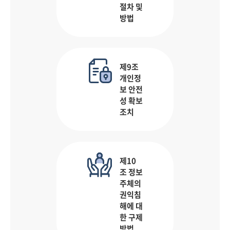
절차 및
방법
제9조
개인정
보 안전
성 확보
조치
제10
조 정보
주체의
권익침
해에 대
한 구제
방법