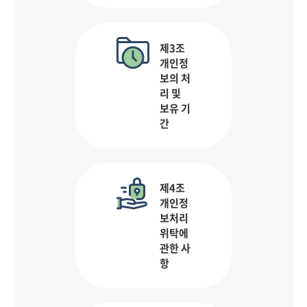
제3조
개인정
보의 처
리 및
보유 기
간
제4조
개인정
보처리
위탁에
관한 사
항