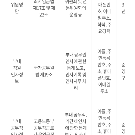
최저임금법
위원회 및 전
위원명
대폰번
3
제17조 및 제
문위원회의
단
호, 이메
년
22조
운영 등
일주소,
학력, 주
요경력
이름, 주
부내 공무원
민등록
부내
인사에 관한
번호, 주
준
직원
국가공무원
통계 보고,
소, 휴대
영
인사정
법 제19조
인사기록 및
폰번호,
구
보
인사사무 처
이메일
리
주소
이름, 주
부내 공무직,
민등록
부내
고용노동부
기간제 인사
번호, 주
준
공무직
공무직근로
에 관한 통계
소, 휴대
영
인사정
자 운영규정
보고, 인사기