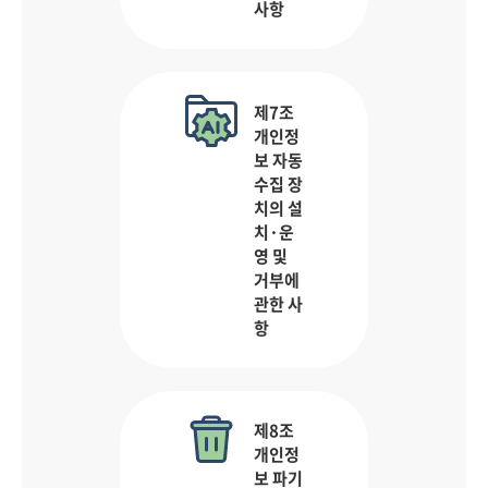
사항
제7조
개인정
보 자동
수집 장
치의 설
치·운
영 및
거부에
관한 사
항
제8조
개인정
보 파기