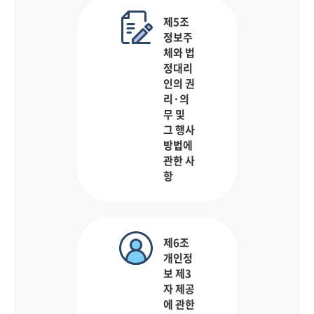
제5조
정보주
체와 법
정대리
인의 권
리·의
무 및
그 행사
방법에
관한 사
항
제6조
개인정
보 제3
자 제공
에 관한