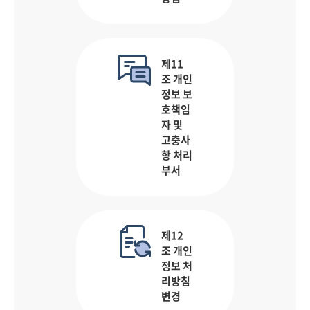
제11
조 개인
정보 보
호책임
자 및
고충사
항 처리
부서
제12
조 개인
정보 처
리방침
변경