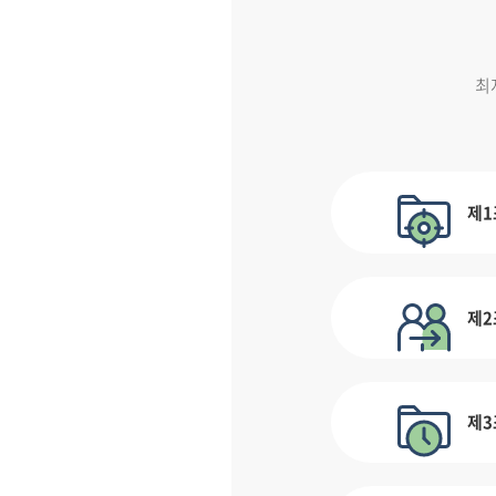
최
제1
제2
제3