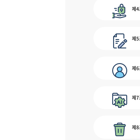
제4
제5
제6
제7
제8