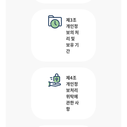
제3조
개인정
보의 처
리 및
보유 기
간
제4조
개인정
보처리
위탁에
관한 사
항