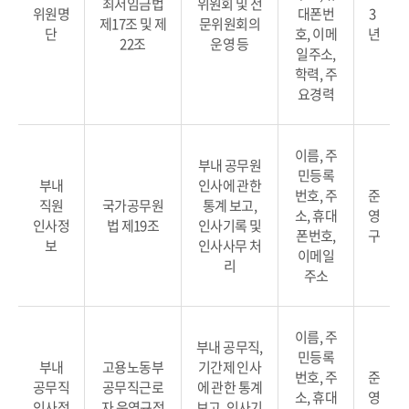
최저임금법
위원회 및 전
위원명
대폰번
3
제17조 및 제
문위원회의
단
호, 이메
년
22조
운영 등
일주소,
학력, 주
요경력
이름, 주
부내 공무원
민등록
부내
인사에 관한
번호, 주
준
직원
국가공무원
통계 보고,
소, 휴대
영
인사정
법 제19조
인사기록 및
폰번호,
구
보
인사사무 처
이메일
리
주소
이름, 주
부내 공무직,
민등록
부내
고용노동부
기간제 인사
번호, 주
준
공무직
공무직근로
에 관한 통계
소, 휴대
영
인사정
자 운영규정
보고, 인사기