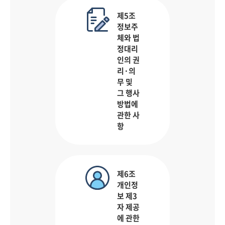
제5조
정보주
체와 법
정대리
인의 권
리·의
무 및
그 행사
방법에
관한 사
항
제6조
개인정
보 제3
자 제공
에 관한