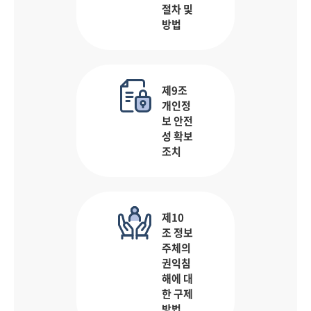
절차 및
방법
제9조
개인정
보 안전
성 확보
조치
제10
조 정보
주체의
권익침
해에 대
한 구제
방법