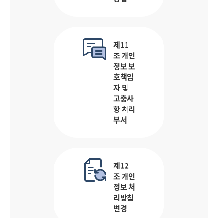
제11
조 개인
정보 보
호책임
자 및
고충사
항 처리
부서
제12
조 개인
정보 처
리방침
변경