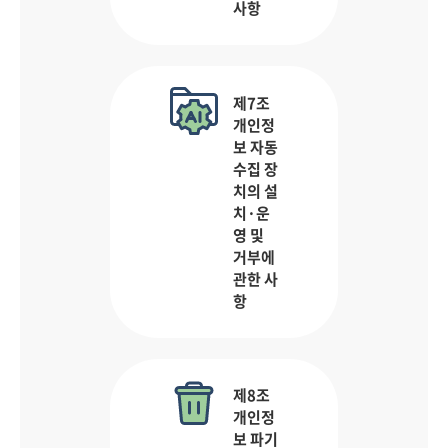
사항
제7조
개인정
보 자동
수집 장
치의 설
치·운
영 및
거부에
관한 사
항
제8조
개인정
보 파기