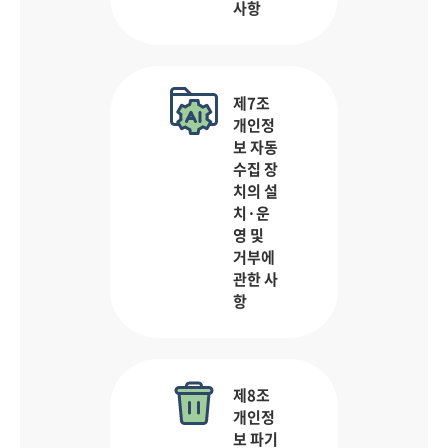
사항
제7조
개인정
보 자동
수집 장
치의 설
치·운
영 및
거부에
관한 사
항
제8조
개인정
보 파기