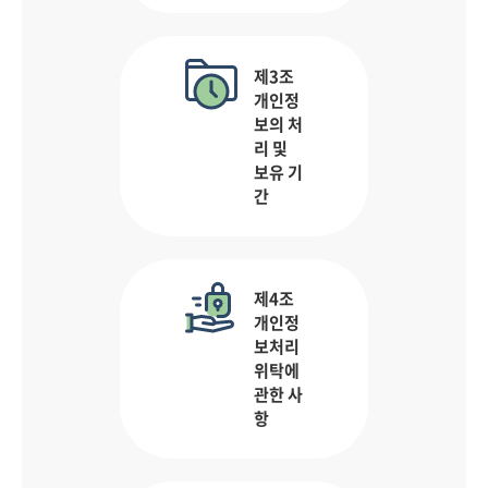
제3조
개인정
보의 처
리 및
보유 기
간
제4조
개인정
보처리
위탁에
관한 사
항