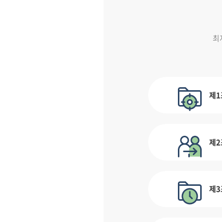
최
제1
제2
제3