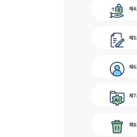
제4
제5
제6
제7
제8