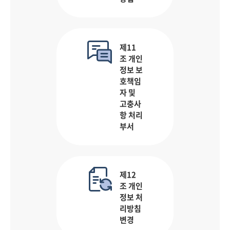
제11
조 개인
정보 보
호책임
자 및
고충사
항 처리
부서
제12
조 개인
정보 처
리방침
변경