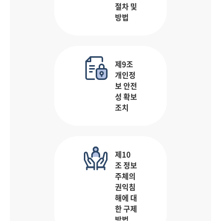
절차 및
방법
제9조
개인정
보 안전
성 확보
조치
제10
조 정보
주체의
권익침
해에 대
한 구제
방법