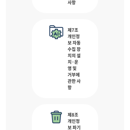
사항
제7조
개인정
보 자동
수집 장
치의 설
치·운
영 및
거부에
관한 사
항
제8조
개인정
보 파기