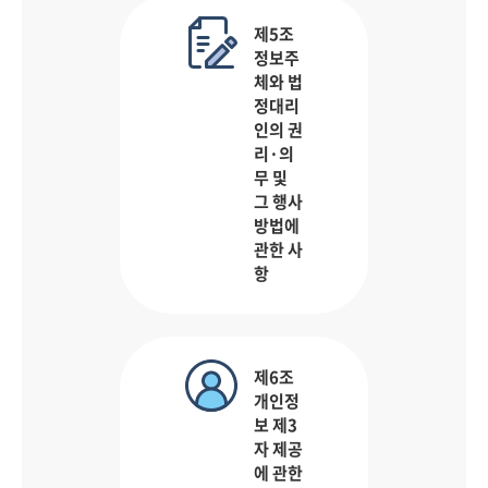
제5조
정보주
체와 법
정대리
인의 권
리·의
무 및
그 행사
방법에
관한 사
항
제6조
개인정
보 제3
자 제공
에 관한