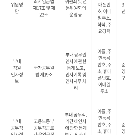
최저임금법
위원회 및 전
위원명
대폰번
3
제17조 및 제
문위원회의
단
호, 이메
년
22조
운영 등
일주소,
학력, 주
요경력
이름, 주
부내 공무원
민등록
부내
인사에 관한
번호, 주
준
직원
국가공무원
통계 보고,
소, 휴대
영
인사정
법 제19조
인사기록 및
폰번호,
구
보
인사사무 처
이메일
리
주소
이름, 주
부내 공무직,
민등록
부내
고용노동부
기간제 인사
번호, 주
준
공무직
공무직근로
에 관한 통계
소, 휴대
영
인사정
자 운영규정
보고, 인사기