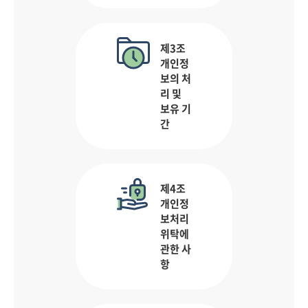
제3조
개인정
보의 처
리 및
보유 기
간
제4조
개인정
보처리
위탁에
관한 사
항