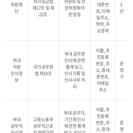
최저임금법
위원회 및 전
위원명
대폰번
3
제17조 및 제
문위원회의
단
호, 이메
년
22조
운영 등
일주소,
학력, 주
요경력
이름, 주
부내 공무원
민등록
부내
인사에 관한
번호, 주
준
직원
국가공무원
통계 보고,
소, 휴대
영
인사정
법 제19조
인사기록 및
폰번호,
구
보
인사사무 처
이메일
리
주소
이름, 주
부내 공무직,
민등록
부내
고용노동부
기간제 인사
번호, 주
준
공무직
공무직근로
에 관한 통계
소, 휴대
영
인사정
자 운영규정
보고, 인사기