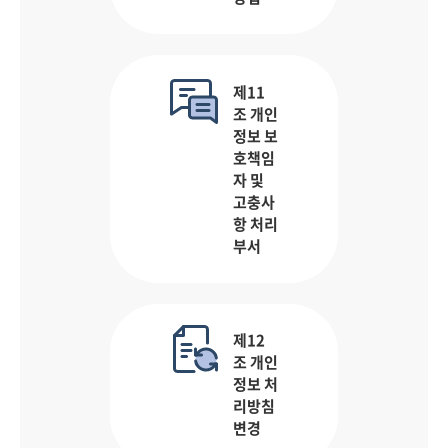
제11
조 개인
정보 보
호책임
자 및
고충사
항 처리
부서
제12
조 개인
정보 처
리방침
변경