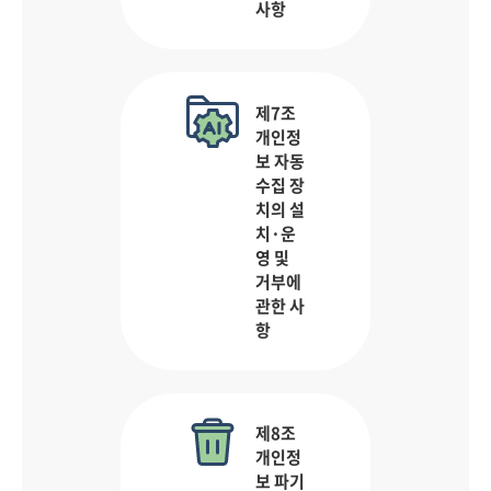
사항
제7조
개인정
보 자동
수집 장
치의 설
치·운
영 및
거부에
관한 사
항
제8조
개인정
보 파기