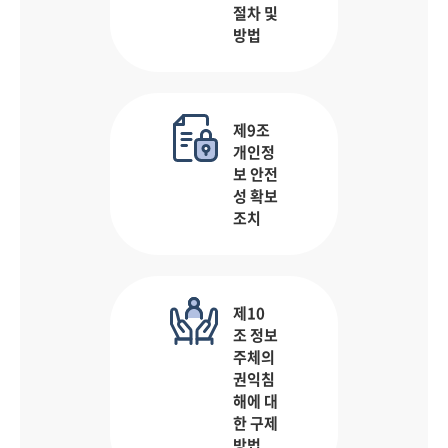
절차 및
방법
제9조
개인정
보 안전
성 확보
조치
제10
조 정보
주체의
권익침
해에 대
한 구제
방법