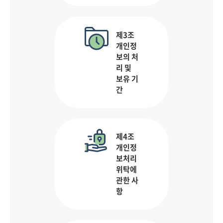
제3조
개인정
보의 처
리 및
보유 기
간
제4조
개인정
보처리
위탁에
관한 사
항