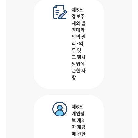
제5조
정보주
체와 법
정대리
인의 권
리·의
무 및
그 행사
방법에
관한 사
항
제6조
개인정
보 제3
자 제공
에 관한