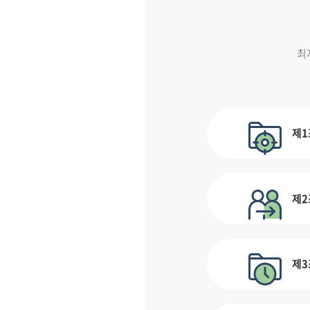
최
제1
제2
제3