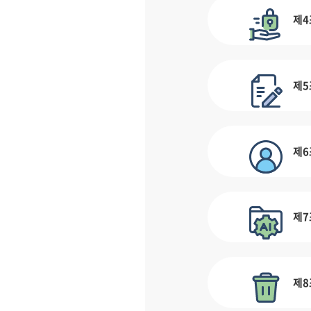
제4
제5
제6
제7
제8