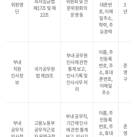
최저임금법
위원회 및 전
위원명
대폰번
3
제17조 및 제
문위원회의
단
호, 이메
년
22조
운영 등
일주소,
학력, 주
요경력
이름, 주
부내 공무원
민등록
부내
인사에 관한
번호, 주
준
직원
국가공무원
통계 보고,
소, 휴대
영
인사정
법 제19조
인사기록 및
폰번호,
구
보
인사사무 처
이메일
리
주소
이름, 주
부내 공무직,
민등록
부내
고용노동부
기간제 인사
번호, 주
준
공무직
공무직근로
에 관한 통계
소, 휴대
영
인사정
자 운영규정
보고, 인사기