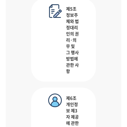
제5조
정보주
체와 법
정대리
인의 권
리·의
무 및
그 행사
방법에
관한 사
항
제6조
개인정
보 제3
자 제공
에 관한