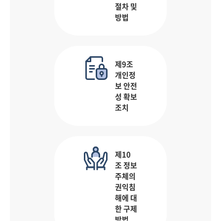
절차 및
방법
제9조
개인정
보 안전
성 확보
조치
제10
조 정보
주체의
권익침
해에 대
한 구제
방법