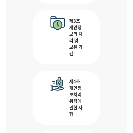
제3조
개인정
보의 처
리 및
보유 기
간
제4조
개인정
보처리
위탁에
관한 사
항