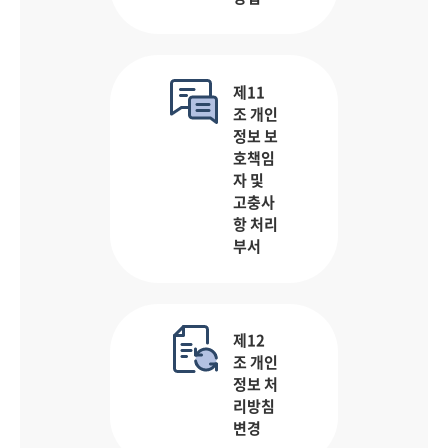
제11
조 개인
정보 보
호책임
자 및
고충사
항 처리
부서
제12
조 개인
정보 처
리방침
변경