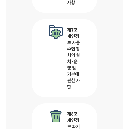
사항
제7조
개인정
보 자동
수집 장
치의 설
치·운
영 및
거부에
관한 사
항
제8조
개인정
보 파기