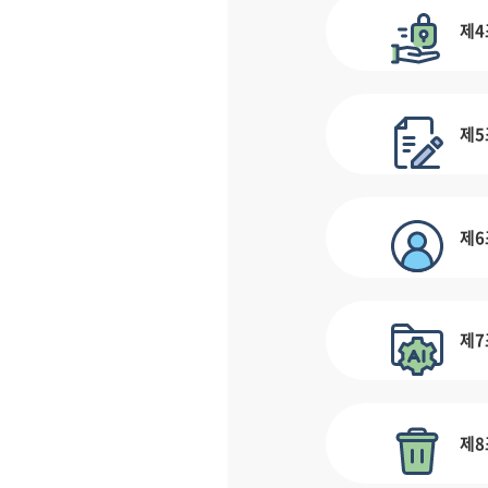
제4
제5
제6
제7
제8