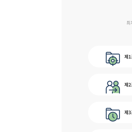
최
제1
제2
제3