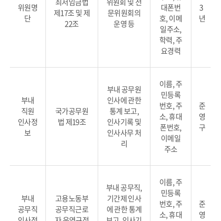
최저임금법
위원회 및 전
위원명
대폰번
3
제17조 및 제
문위원회의
단
호, 이메
년
22조
운영 등
일주소,
학력, 주
요경력
이름, 주
부내 공무원
민등록
부내
인사에 관한
번호, 주
준
직원
국가공무원
통계 보고,
소, 휴대
영
인사정
법 제19조
인사기록 및
폰번호,
구
보
인사사무 처
이메일
리
주소
이름, 주
부내 공무직,
민등록
부내
고용노동부
기간제 인사
번호, 주
준
공무직
공무직근로
에 관한 통계
소, 휴대
영
인사정
자 운영규정
보고, 인사기