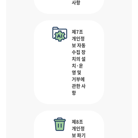
사항
제7조
개인정
보 자동
수집 장
치의 설
치·운
영 및
거부에
관한 사
항
제8조
개인정
보 파기