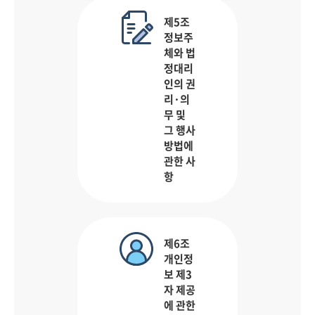
제5조
정보주
체와 법
정대리
인의 권
리·의
무 및
그 행사
방법에
관한 사
항
제6조
개인정
보 제3
자 제공
에 관한