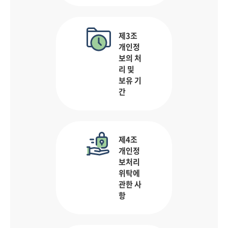
제3조
개인정
보의 처
리 및
보유 기
간
제4조
개인정
보처리
위탁에
관한 사
항