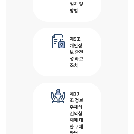
절차 및
방법
제9조
개인정
보 안전
성 확보
조치
제10
조 정보
주체의
권익침
해에 대
한 구제
방법