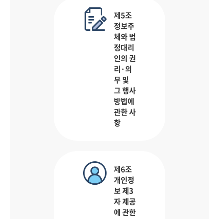
제5조
정보주
체와 법
정대리
인의 권
리·의
무 및
그 행사
방법에
관한 사
항
제6조
개인정
보 제3
자 제공
에 관한