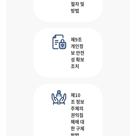
절차 및
방법
제9조
개인정
보 안전
성 확보
조치
제10
조 정보
주체의
권익침
해에 대
한 구제
방법