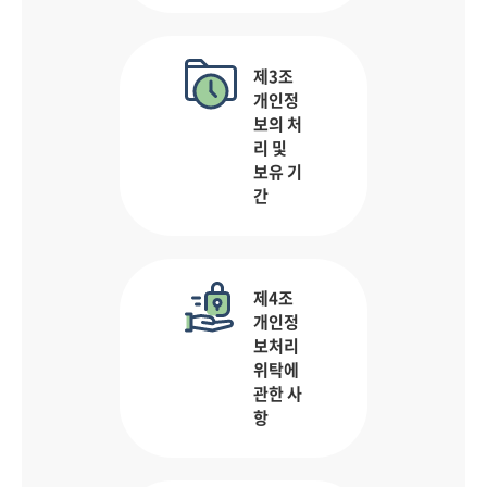
제3조
개인정
보의 처
리 및
보유 기
간
제4조
개인정
보처리
위탁에
관한 사
항