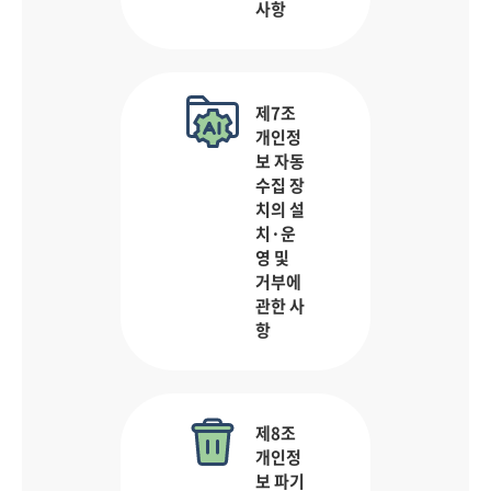
사항
제7조
개인정
보 자동
수집 장
치의 설
치·운
영 및
거부에
관한 사
항
제8조
개인정
보 파기