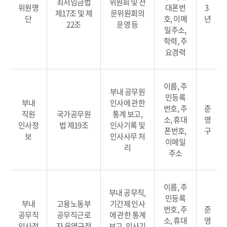
최저임금법
위원회 및 전
위원명
대폰번
3
제17조 및 제
문위원회의
단
호, 이메
년
22조
운영 등
일주소,
학력, 주
요경력
이름, 주
부내 공무원
민등록
부내
인사에 관한
번호, 주
준
직원
국가공무원
통계 보고,
소, 휴대
영
인사정
법 제19조
인사기록 및
폰번호,
구
보
인사사무 처
이메일
리
주소
이름, 주
부내 공무직,
민등록
부내
고용노동부
기간제 인사
번호, 주
준
공무직
공무직근로
에 관한 통계
소, 휴대
영
인사정
자 운영규정
보고, 인사기