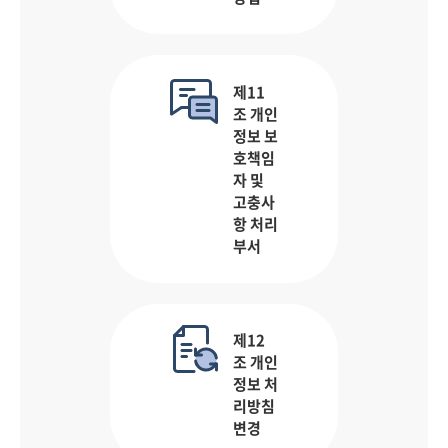
제11
조 개인
정보 보
호책임
자 및
고충사
항 처리
부서
제12
조 개인
정보 처
리방침
변경