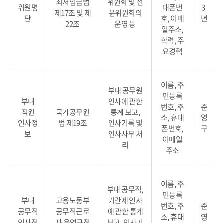
최저임금법
위원회 및 전
위원명
대폰번
3
제17조 및 제
문위원회의
단
호, 이메
년
22조
운영 등
일주소,
학력, 주
요경력
이름, 주
부내 공무원
민등록
부내
인사에 관한
번호, 주
준
직원
국가공무원
통계 보고,
소, 휴대
영
인사정
법 제19조
인사기록 및
폰번호,
구
보
인사사무 처
이메일
리
주소
이름, 주
부내 공무직,
민등록
부내
고용노동부
기간제 인사
번호, 주
준
공무직
공무직근로
에 관한 통계
소, 휴대
영
인사정
자 운영규정
보고, 인사기