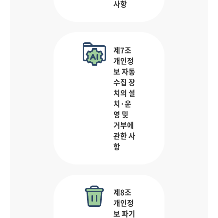
사항
제7조
개인정
보 자동
수집 장
치의 설
치·운
영 및
거부에
관한 사
항
제8조
개인정
보 파기