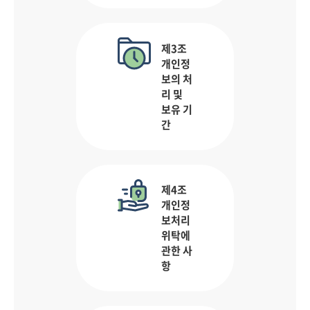
제3조
개인정
보의 처
리 및
보유 기
간
제4조
개인정
보처리
위탁에
관한 사
항