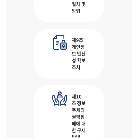
절차 및
방법
제9조
개인정
보 안전
성 확보
조치
제10
조 정보
주체의
권익침
해에 대
한 구제
방법