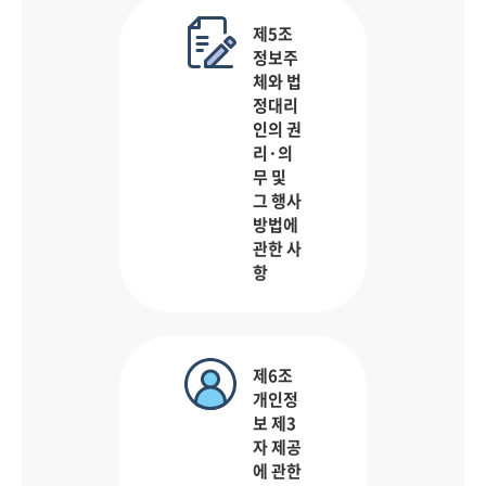
제5조
정보주
체와 법
정대리
인의 권
리·의
무 및
그 행사
방법에
관한 사
항
제6조
개인정
보 제3
자 제공
에 관한