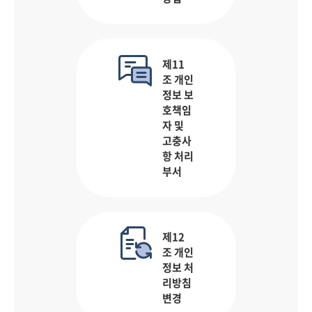
제11
조 개인
정보 보
호책임
자 및
고충사
항 처리
부서
제12
조 개인
정보 처
리방침
변경