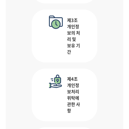
제3조
개인정
보의 처
리 및
보유 기
간
제4조
개인정
보처리
위탁에
관한 사
항