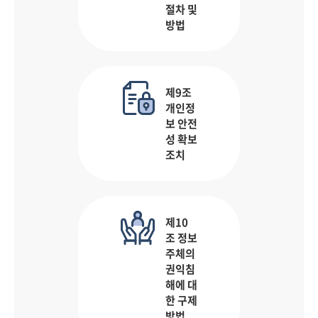
절차 및
방법
제9조
개인정
보 안전
성 확보
조치
제10
조 정보
주체의
권익침
해에 대
한 구제
방법