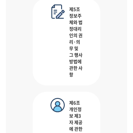
제5조
정보주
체와 법
정대리
인의 권
리·의
무 및
그 행사
방법에
관한 사
항
제6조
개인정
보 제3
자 제공
에 관한