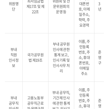
최저임금법
위원회 및 전
위원명
대폰번
3
제17조 및 제
문위원회의
단
호, 이메
년
22조
운영 등
일주소,
학력, 주
요경력
이름, 주
부내 공무원
민등록
부내
인사에 관한
번호, 주
준
직원
국가공무원
통계 보고,
소, 휴대
영
인사정
법 제19조
인사기록 및
폰번호,
구
보
인사사무 처
이메일
리
주소
이름, 주
부내 공무직,
민등록
부내
고용노동부
기간제 인사
번호, 주
준
공무직
공무직근로
에 관한 통계
소, 휴대
영
인사정
자 운영규정
보고, 인사기