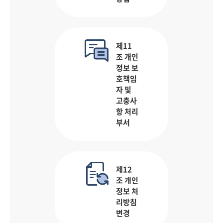
제11
조 개인
정보 보
호책임
자 및
고충사
항 처리
부서
제12
조 개인
정보 처
리방침
변경