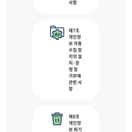
사항
제7조
개인정
보 자동
수집 장
치의 설
치·운
영 및
거부에
관한 사
항
제8조
개인정
보 파기