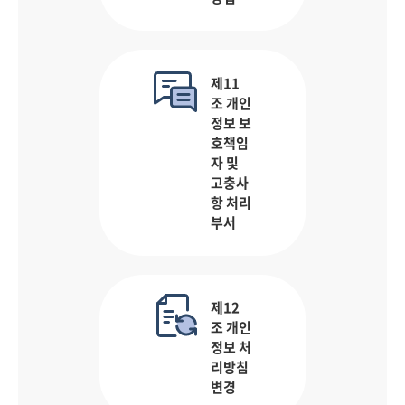
제11
조 개인
정보 보
호책임
자 및
고충사
항 처리
부서
제12
조 개인
정보 처
리방침
변경