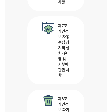
사항
제7조
개인정
보 자동
수집 장
치의 설
치·운
영 및
거부에
관한 사
항
제8조
개인정
보 파기