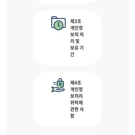
제3조
개인정
보의 처
리 및
보유 기
간
제4조
개인정
보처리
위탁에
관한 사
항