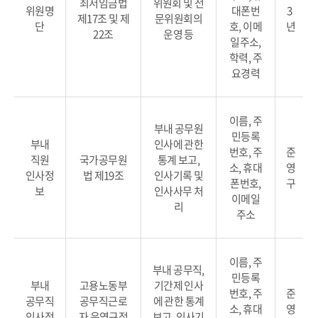
최저임금법
위원회 및 전
위원명
대폰번
3
제17조 및 제
문위원회의
단
호, 이메
년
22조
운영 등
일주소,
학력, 주
요경력
이름, 주
부내 공무원
민등록
부내
인사에 관한
번호, 주
준
직원
국가공무원
통계 보고,
소, 휴대
영
인사정
법 제19조
인사기록 및
폰번호,
구
보
인사사무 처
이메일
리
주소
이름, 주
부내 공무직,
민등록
부내
고용노동부
기간제 인사
번호, 주
준
공무직
공무직근로
에 관한 통계
소, 휴대
영
인사정
자 운영규정
보고, 인사기