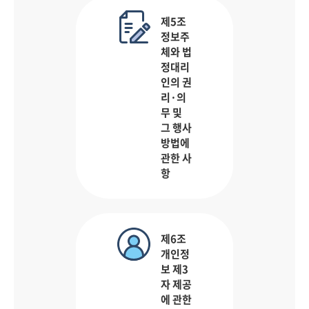
제5조
정보주
체와 법
정대리
인의 권
리·의
무 및
그 행사
방법에
관한 사
항
제6조
개인정
보 제3
자 제공
에 관한