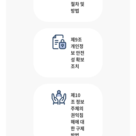
절차 및
방법
제9조
개인정
보 안전
성 확보
조치
제10
조 정보
주체의
권익침
해에 대
한 구제
방법